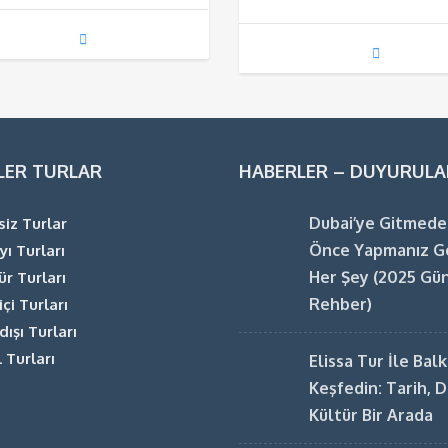
LER TURLAR
HABERLER – DUYURULA
Dubai’ye Gitmed
siz Turlar
Önce Yapmanız G
yı Turları
Her Şey (2025 Gü
ür Turları
Rehber)
içi Turları
dışı Turları
 Turları
Elissa Tur İle Bal
Keşfedin: Tarih, 
Kültür Bir Arada