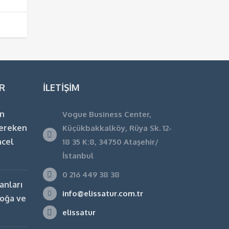
R
İLETIŞIM
en
Vogue Business Center,
ereken
Küçükbakkalköy, Rüya Sk. 12-
ncel
18 35 K:8, 34750 Ataşehir/
İstanbul
0 216 449 38 38
kanları
info@elissatur.com.tr
Doğa ve
elissatur