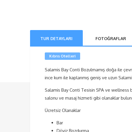
TUR DETAYLARI
FOTOĞRAFLAR
Kıbrıs Otelleri
Salamis Bay Conti Bozulmamış doğa ile çevrel
ince kum ile kaplanmış geniş ve uzun Salamis K
Salamis Bay Conti Tesisin SPA ve wellness b
salonu ve masaj hizmeti gibi olanaklar bulun
Ücretsiz Olanaklar
Bar
Döviz Bozdurma