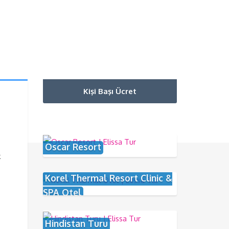
Kişi Başı Ücret
Oscar Resort
k
Korel Thermal Resort Clinic &
SPA Otel
Hindistan Turu