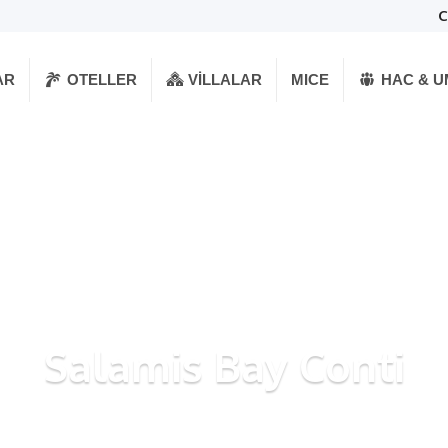
C
AR
OTELLER
VILLALAR
MICE
HAC & 
Salamis Bay Conti