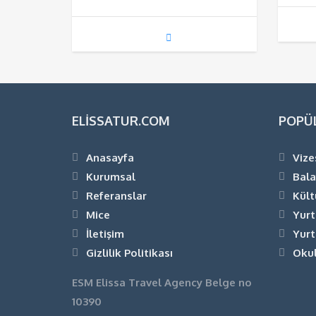
ELISSATUR.COM
POPÜ
Anasayfa
Vize
Kurumsal
Bala
Referanslar
Kült
Mice
Yurt
İletişim
Yurt
Gizlilik Politikası
Okul
ESM Elissa Travel Agency Belge no
10390