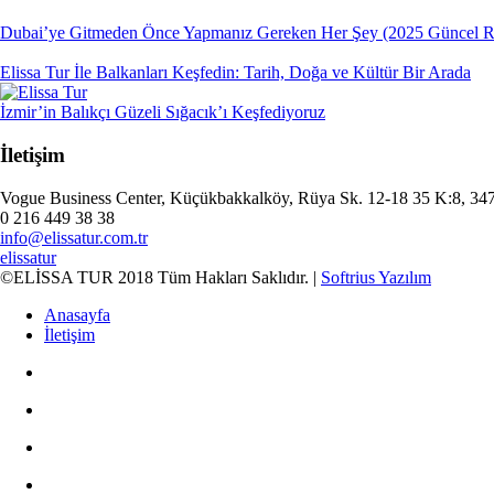
Dubai’ye Gitmeden Önce Yapmanız Gereken Her Şey (2025 Güncel R
Elissa Tur İle Balkanları Keşfedin: Tarih, Doğa ve Kültür Bir Arada
İzmir’in Balıkçı Güzeli Sığacık’ı Keşfediyoruz
İletişim
Vogue Business Center, Küçükbakkalköy, Rüya Sk. 12-18 35 K:8, 3475
0 216 449 38 38
info@elissatur.com.tr
elissatur
©ELİSSA TUR 2018 Tüm Hakları Saklıdır. |
Softrius Yazılım
Anasayfa
İletişim