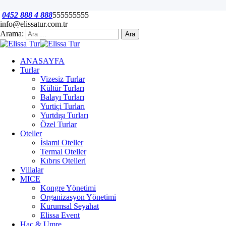
0452 888 4 888
555555555
info@elissatur.com.tr
Arama:
ANASAYFA
Turlar
Vizesiz Turlar
Kültür Turları
Balayı Turları
Yurtiçi Turları
Yurtdışı Turları
Özel Turlar
Oteller
İslami Oteller
Termal Oteller
Kıbrıs Otelleri
Villalar
MICE
Kongre Yönetimi
Organizasyon Yönetimi
Kurumsal Seyahat
Elissa Event
Hac & Umre