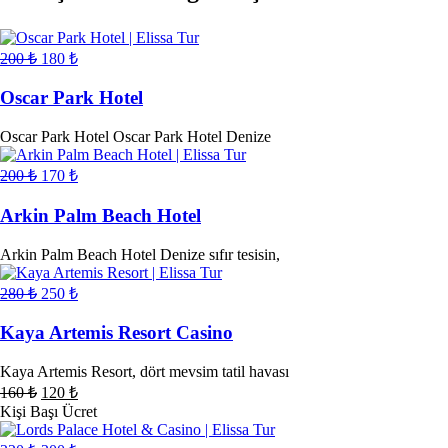
200
₺
180
₺
Oscar Park Hotel
Oscar Park Hotel Oscar Park Hotel Denize
200
₺
170
₺
Arkin Palm Beach Hotel
Arkin Palm Beach Hotel Denize sıfır tesisin,
280
₺
250
₺
Kaya Artemis Resort Casino
Kaya Artemis Resort, dört mevsim tatil havası
160
₺
120
₺
Kişi Başı Ücret