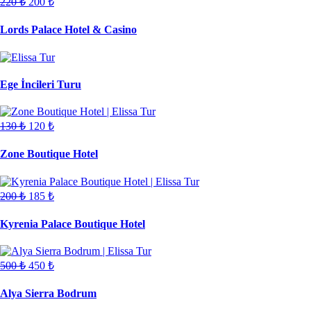
220
₺
200
₺
Lords Palace Hotel & Casino
Ege İncileri Turu
130
₺
120
₺
Zone Boutique Hotel
200
₺
185
₺
Kyrenia Palace Boutique Hotel
500
₺
450
₺
Alya Sierra Bodrum