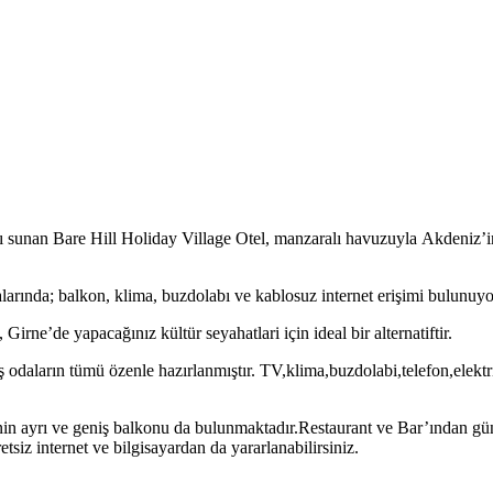
sunan Bare Hill Holiday Village Otel, manzaralı havuzuyla Akdeniz’in b
arında; balkon, klima, buzdolabı ve kablosuz internet erişimi bulunuyo
rne’de yapacağınız kültür seyahatlari için ideal bir alternatiftir.
 odaların tümü özenle hazırlanmıştır. TV,klima,buzdolabi,telefon,elektri
n ayrı ve geniş balkonu da bulunmaktadır.Restaurant ve Bar’ından gün b
tsiz internet ve bilgisayardan da yararlanabilirsiniz.