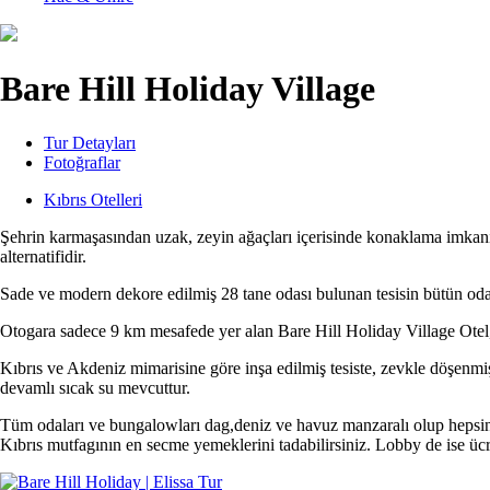
Bare Hill Holiday Village
Tur Detayları
Fotoğraflar
Kıbrıs Otelleri
Şehrin karmaşasından uzak, zeyin ağaçları içerisinde konaklama imkanı 
alternatifidir.
Sade ve modern dekore edilmiş 28 tane odası bulunan tesisin bütün odal
Otogara sadece 9 km mesafede yer alan Bare Hill Holiday Village Otel, Gi
Kıbrıs ve Akdeniz mimarisine göre inşa edilmiş tesiste, zevkle döşenmiş
devamlı sıcak su mevcuttur.
Tüm odaları ve bungalowları dag,deniz ve havuz manzaralı olup hepsini
Kıbrıs mutfagının en secme yemeklerini tadabilirsiniz. Lobby de ise ücre