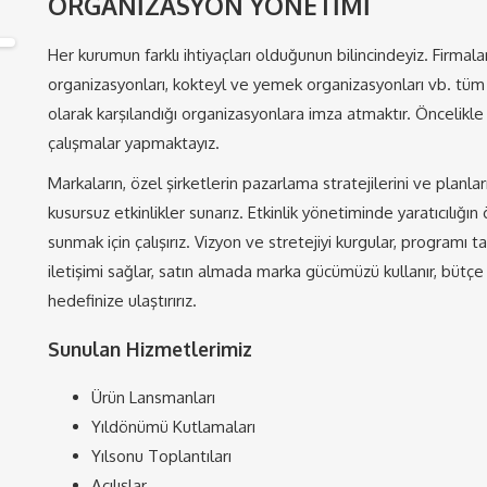
ORGANİZASYON YÖNETİMİ
Her kurumun farklı ihtiyaçları olduğunun bilincindeyiz. Firmalar
organizasyonları, kokteyl ve yemek organizasyonları vb. tüm
olarak karşılandığı organizasyonlara imza atmaktır. Öncelikle 
çalışmalar yapmaktayız.
Markaların, özel şirketlerin pazarlama stratejilerini ve planlar
kusursuz etkinlikler sunarız. Etkinlik yönetiminde yaratıcılığın
sunmak için çalışırız. Vizyon ve stretejiyi kurgular, programı ta
iletişimi sağlar, satın almada marka gücümüzü kullanır, bütçe yön
hedefinize ulaştırırız.
Sunulan Hizmetlerimiz
Ürün Lansmanları
Yıldönümü Kutlamaları
Yılsonu Toplantıları
Açılışlar