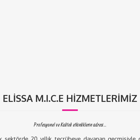
ELISSA M.I.C.E HIZMETLERIMIZ
Profesyonel ve Kaliteli etkinliklerin adresi...
 sektörde 20 yıllık tecrübeye dayanan geçmişiyle d