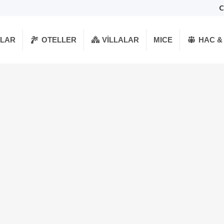
C
RLAR
OTELLER
VILLALAR
MICE
HAC &