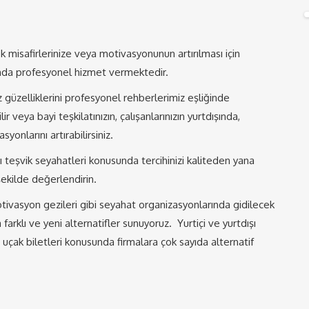
k misafirlerinize veya motivasyonunun artırılması için
unda profesyonel hizmet vermektedir.
z güzelliklerini profesyonel rehberlerimiz eşliğinde
r veya bayi teşkilatınızın, çalışanlarınızın yurtdışında,
yonlarını artırabilirsiniz.
şı teşvik seyahatleri konusunda tercihinizi kaliteden yana
şekilde değerlendirin.
motivasyon gezileri gibi seyahat organizasyonlarında gidilecek
klı ve yeni alternatifler sunuyoruz. Yurtiçi ve yurtdışı
 uçak biletleri konusunda firmalara çok sayıda alternatif