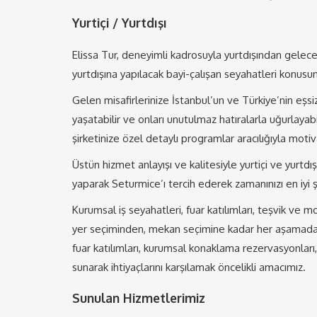
Yurtiçi / Yurtdışı
Elissa Tur, deneyimli kadrosuyla yurtdışından gelece
yurtdışına yapılacak bayi-çalışan seyahatleri konus
Gelen misafirlerinize İstanbul’un ve Türkiye’nin eşsi
yaşatabilir ve onları unutulmaz hatıralarla uğurlayabili
şirketinize özel detaylı programlar aracılığıyla motivas
Üstün hizmet anlayışı ve kalitesiyle yurtiçi ve yurtdı
yaparak Seturmice’ı tercih ederek zamanınızı en iyi 
Kurumsal iş seyahatleri, fuar katılımları, teşvik ve 
yer seçiminden, mekan seçimine kadar her aşamada far
fuar katılımları, kurumsal konaklama rezervasyonları,
sunarak ihtiyaçlarını karşılamak öncelikli amacımız.
Sunulan Hizmetlerimiz