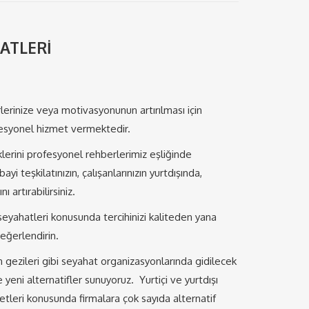
ATLERİ
lerinize veya motivasyonunun artırılması için
fesyonel hizmet vermektedir.
iklerini profesyonel rehberlerimiz eşliğinde
yi teşkilatınızın, çalışanlarınızın yurtdışında,
 artırabilirsiniz.
k seyahatleri konusunda tercihinizi kaliteden yana
eğerlendirin.
on gezileri gibi seyahat organizasyonlarında gidilecek
eni alternatifler sunuyoruz. Yurtiçi ve yurtdışı
letleri konusunda firmalara çok sayıda alternatif