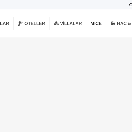
C
RLAR
OTELLER
VILLALAR
MICE
HAC &