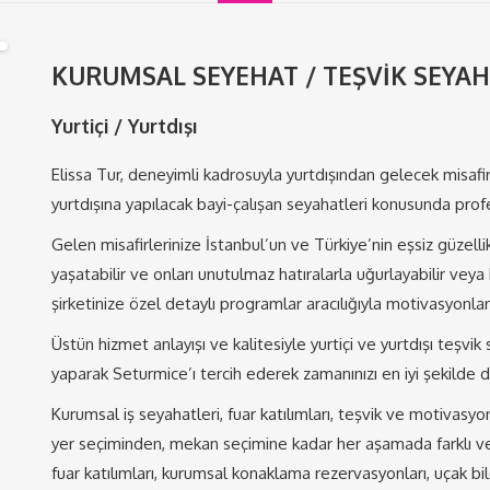
KURUMSAL SEYEHAT / TEŞVİK SEYAH
Yurtiçi / Yurtdışı
Elissa Tur, deneyimli kadrosuyla yurtdışından gelecek misafir
yurtdışına yapılacak bayi-çalışan seyahatleri konusunda pro
Gelen misafirlerinize İstanbul’un ve Türkiye’nin eşsiz güzell
yaşatabilir ve onları unutulmaz hatıralarla uğurlayabilir veya ba
şirketinize özel detaylı programlar aracılığıyla motivasyonlarını
Üstün hizmet anlayışı ve kalitesiyle yurtiçi ve yurtdışı teşvi
yaparak Seturmice’ı tercih ederek zamanınızı en iyi şekilde d
Kurumsal iş seyahatleri, fuar katılımları, teşvik ve motivasy
yer seçiminden, mekan seçimine kadar her aşamada farklı ve y
fuar katılımları, kurumsal konaklama rezervasyonları, uçak bi