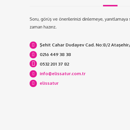
Soru, görüş ve önerilerinizi dinlemeye, yanıtlamaya
zaman hazırız.
Şehit Cahar Dudayev Cad. No:8/2 Ataşehir
0216 449 38 38
0532 201 37 82
info@elissatur.com.tr
elissatur