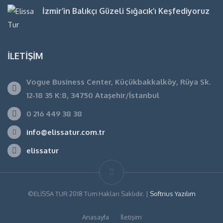
İzmir’in Balıkçı Güzeli Sığacık’ı Keşfediyoruz
İLETIŞIM
Vogue Business Center, Küçükbakkalköy, Rüya Sk.
12-18 35 K:8, 34750 Ataşehir/İstanbul
0 216 449 38 38
info@elissatur.com.tr
elissatur
©ELİSSA TUR 2018 Tüm Hakları Saklıdır. |
Softrius Yazılım
Anasayfa
İletişim