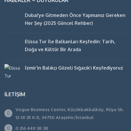
HABERLER – DUYURULAR
Dubai’ye Gitmeden Önce Yapmanız Gereken
Her Şey (2025 Güncel Rehber)
Elissa Tur İle Balkanları Keşfedin: Tarih,
Doğa ve Kültür Bir Arada
İzmir’in Balıkçı Güzeli Sığacık’ı Keşfediyoruz
İLETIŞIM
Vogue Business Center, Küçükbakkalköy, Rüya Sk.
12-18 35 K:8, 34750 Ataşehir/İstanbul
0 216 449 38 38