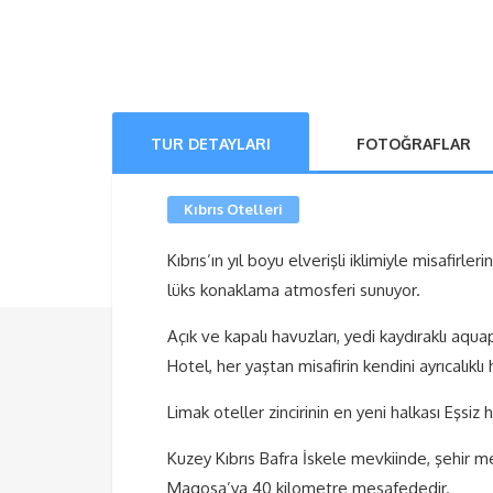
TUR DETAYLARI
FOTOĞRAFLAR
Kıbrıs Otelleri
Kıbrıs’ın yıl boyu elverişli iklimiyle misafir
lüks konaklama atmosferi sunuyor.
Açık ve kapalı havuzları, yedi kaydıraklı aqu
Hotel, her yaştan misafirin kendini ayrıcalıklı 
Limak oteller zincirinin en yeni halkası Eşs
Kuzey Kıbrıs Bafra İskele mevkiinde, şehir 
Magosa’ya 40 kilometre mesafededir.