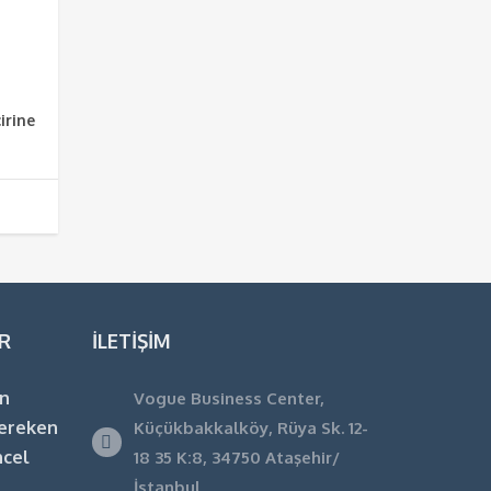
irine
R
İLETIŞIM
en
Vogue Business Center,
ereken
Küçükbakkalköy, Rüya Sk. 12-
ncel
18 35 K:8, 34750 Ataşehir/
İstanbul