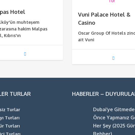
pas Hotel
Vuni Palace Hotel &
Casino
lköy'ün muhteşem
arasına hakim Malpas
Oscar Group Of Hotels zinc
, Kıbrıs'ın
ait Vuni
LER TURLAR
HABERLER – DUYURULA
Dubai’ye Gitmed
siz Turlar
Önce Yapmanız G
yı Turları
Her Şey (2025 Gü
ür Turları
Rehber)
içi Turları