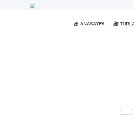
ANASAYFA
TURL
Li