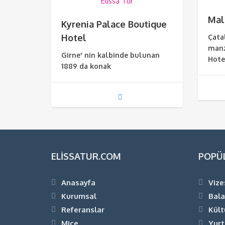
Mal
Kyrenia Palace Boutique
Hotel
Çata
manz
Girne' nin kalbinde bulunan
Hotel
1889 da konak
ELISSATUR.COM
POPÜ
Anasayfa
Vize
Kurumsal
Bala
Referanslar
Kült
Mice
Yurt