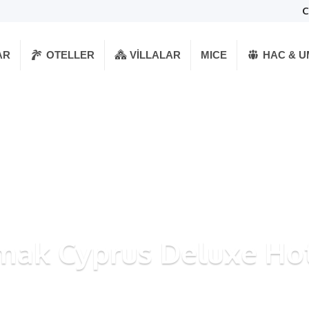
C
AR
OTELLER
VILLALAR
MICE
HAC & 
mak Cyprus Deluxe Ho