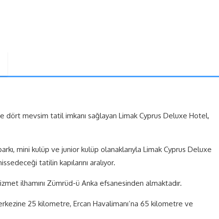
lerine dört mevsim tatil imkanı sağlayan Limak Cyprus Deluxe Hotel,
aparkı, mini kulüp ve junior kulüp olanaklarıyla Limak Cyprus Deluxe
hissedeceği tatilin kapılarını aralıyor.
iz hizmet ilhamını Zümrüd-ü Anka efsanesinden almaktadır.
merkezine 25 kilometre, Ercan Havalimanı’na 65 kilometre ve