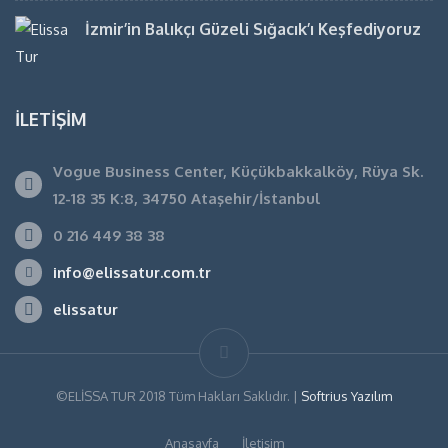
İzmir’in Balıkçı Güzeli Sığacık’ı Keşfediyoruz
İLETIŞIM
Vogue Business Center, Küçükbakkalköy, Rüya Sk.
12-18 35 K:8, 34750 Ataşehir/İstanbul
0 216 449 38 38
info@elissatur.com.tr
elissatur
©ELİSSA TUR 2018 Tüm Hakları Saklıdır. |
Softrius Yazılım
Anasayfa
İletişim